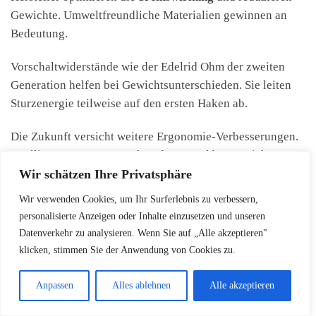
Gewichte. Umweltfreundliche Materialien gewinnen an
Bedeutung.
Vorschaltwiderstände wie der Edelrid Ohm der zweiten
Generation helfen bei Gewichtsunterschieden. Sie leiten
Sturzenergie teilweise auf den ersten Haken ab.
Die Zukunft versicht weitere Ergonomie-Verbesserungen.
Intelligente Features machen das
Sportklettern
sicherer,
ohne Eigenverantwortung zu untergraben.
Wir schätzen Ihre Privatsphäre
Wir verwenden Cookies, um Ihr Surferlebnis zu verbessern,
personalisierte Anzeigen oder Inhalte einzusetzen und unseren
Fazit
Datenverkehr zu analysieren. Wenn Sie auf „Alle akzeptieren"
klicken, stimmen Sie der Anwendung von Cookies zu.
Ihre Sicherheit in der Vertikalen steht im Mittelpunkt der
technischen Entwicklungen 2026. Die Auswahl des
Anpassen
Alles ablehnen
Alle akzeptieren
passenden
Sicherungsgeräts
hängt von Ihrem