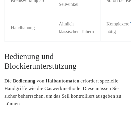
Bremswirkung ab
Sofort bei Be
Seilwinkel
Ähnlich
Komplexere
Handhabung
klassischen Tubern
nötig
Bedienung und
Blockierunterstützung
Die
Bedienung
von
Halbautomaten
erfordert spezielle
Handgriffe wie die Gaswerkmethode. Diese müssen Sie
sicher beherrschen, um das Seil kontrolliert ausgeben zu
können.