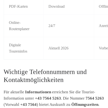
PDF-Karten
Download
Offli
Online-
24/7
Anrei
Routenplaner
Digitale
Aktuell 2026
Vorbe
Toureninfos
Wichtige Telefonnummern und
Kontaktmöglichkeiten
Für aktuelle
Informationen
erreichen Sie die Tourist-
Information unter
+43 7564 5263
. Die Nummer
7564 5263
(Vorwahl
+43 7564
) bietet Auskunft zu
Öffnungszeiten
.