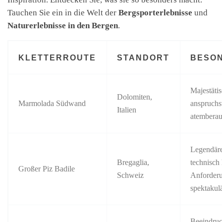
Tauchen Sie ein in die Welt der
Bergsporterlebnisse
und
Naturerlebnisse in den Bergen
.
KLETTERROUTE
STANDORT
BESO
Majestäti
Dolomiten,
Marmolada Südwand
anspruchsv
Italien
atemberau
Legendär
Bregaglia,
technisch
Großer Piz Badile
Schweiz
Anforder
spektakul
Beeindruc