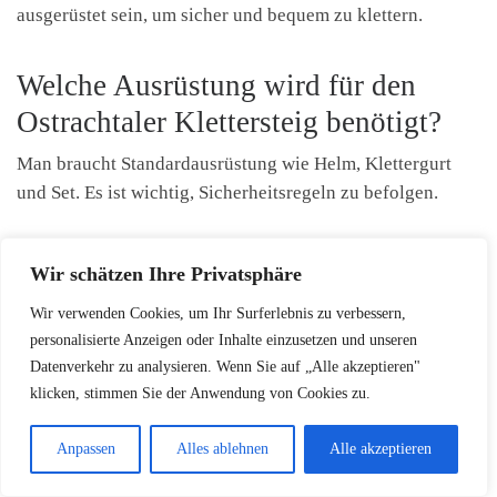
ausgerüstet sein, um sicher und bequem zu klettern.
Welche Ausrüstung wird für den
Ostrachtaler Klettersteig benötigt?
Man braucht Standardausrüstung wie Helm, Klettergurt
und Set. Es ist wichtig, Sicherheitsregeln zu befolgen.
Gibt es unterschiedliche
Wir schätzen Ihre Privatsphäre
Schwierigkeitsgrade auf dem
Wir verwenden Cookies, um Ihr Surferlebnis zu verbessern,
Ostrachtaler Klettersteig?
personalisierte Anzeigen oder Inhalte einzusetzen und unseren
Datenverkehr zu analysieren. Wenn Sie auf „Alle akzeptieren"
Ja, es gibt viele Routen mit verschiedenen
klicken, stimmen Sie der Anwendung von Cookies zu.
Schwierigkeiten. Es gibt einfache und schwierige
Strecken.
Anpassen
Alles ablehnen
Alle akzeptieren