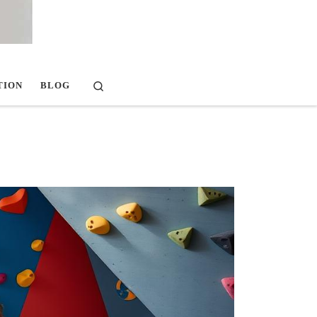
Search
TION
BLOG