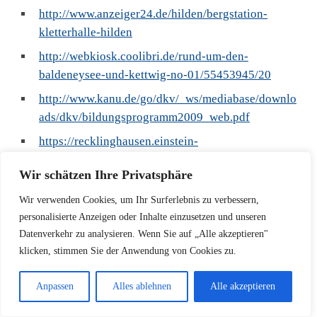
http://www.anzeiger24.de/hilden/bergstation-
kletterhalle-hilden
http://webkiosk.coolibri.de/rund-um-den-
baldeneysee-und-kettwig-no-01/55453945/20
http://www.kanu.de/go/dkv/_ws/mediabase/downlo
ads/dkv/bildungsprogramm2009_web.pdf
https://recklinghausen.einstein-
boulder.com/kinderprogramm/
Wir schätzen Ihre Privatsphäre
https://einstein-boulder.com/GravitationXKids/
Wir verwenden Cookies, um Ihr Surferlebnis zu verbessern,
https://kletterinsel.de/boulder-halle-in-der-naehe/
personalisierte Anzeigen oder Inhalte einzusetzen und unseren
https://recklinghausen.einstein-
Datenverkehr zu analysieren. Wenn Sie auf „Alle akzeptieren"
boulder.com/author/iwalde/
klicken, stimmen Sie der Anwendung von Cookies zu.
https://www.azubicard.de/blog/2023/08/24/einstein
Anpassen
Alles ablehnen
Alle akzeptieren
-boulderhalle-recklinghausen/