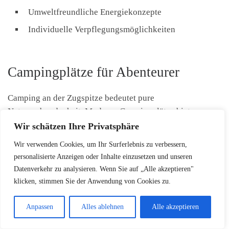
Umweltfreundliche Energiekonzepte
Individuelle Verpflegungsmöglichkeiten
Campingplätze für Abenteurer
Camping an der Zugspitze bedeutet pure
Naturverbundenheit. Moderne Campingplätze bieten
komfortable Infrastruktur für Outdoor-Begeisterte.
Wir schätzen Ihre Privatsphäre
Wir verwenden Cookies, um Ihr Surferlebnis zu verbessern,
Stellplätze mit Bergpanorama
personalisierte Anzeigen oder Inhalte einzusetzen und unseren
Moderne sanitäre Einrichtungen
Datenverkehr zu analysieren. Wenn Sie auf „Alle akzeptieren"
klicken, stimmen Sie der Anwendung von Cookies zu.
Buchungsmöglichkeiten per Smartphone-App
Anpassen
Alles ablehnen
Alle akzeptieren
Egal ob Hotel, Berghütte oder Campingplatz – die