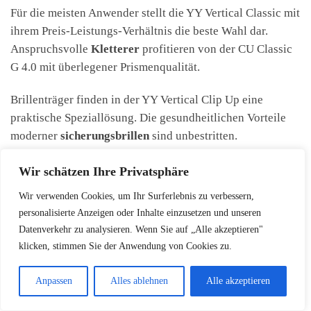
Für die meisten Anwender stellt die YY Vertical Classic mit
ihrem Preis-Leistungs-Verhältnis die beste Wahl dar.
Anspruchsvolle
Kletterer
profitieren von der CU Classic
G 4.0 mit überlegener Prismenqualität.
Brillenträger finden in der YY Vertical Clip Up eine
praktische Speziallösung. Die gesundheitlichen Vorteile
moderner
sicherungsbrillen
sind unbestritten.
Einsteiger können mit günstigen Modellen beginnen. Die
Wir schätzen Ihre Privatsphäre
technischen
Unterschiede
zwischen Prismen und Rahmen
Wir verwenden Cookies, um Ihr Surferlebnis zu verbessern,
rechtfertigen die Preisdifferenzen.
personalisierte Anzeigen oder Inhalte einzusetzen und unseren
Datenverkehr zu analysieren. Wenn Sie auf „Alle akzeptieren"
Ihre Investition zahlt sich durch gesteigerten Komfort und
klicken, stimmen Sie der Anwendung von Cookies zu.
vermiedene Nackenschmerzen aus. Moderne
sicherungsbrillen
machen das
Klettern
2025 sicherer und
Anpassen
Alles ablehnen
Alle akzeptieren
angenehmer.