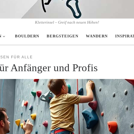
Kletterinsel – Greif nach neuen Höhen!
N
BOULDERN
BERGSTEIGEN
WANDERN
INSPIRA
SEN FÜR ALLE
für Anfänger und Profis