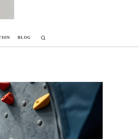
Search
TION
BLOG