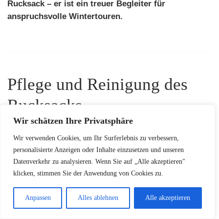
Rucksack – er ist ein treuer Begleiter für
anspruchsvolle Wintertouren.
Pflege und Reinigung des
Rucksacks
Wir schätzen Ihre Privatsphäre
Der Black Diamond Blitz 28 ist ein robuster
Rucksack für
Wir verwenden Cookies, um Ihr Surferlebnis zu verbessern,
Gletschertouren
und Hochtouren, der eine sorgfältige
personalisierte Anzeigen oder Inhalte einzusetzen und unseren
Pflege verdient. Mit den richtigen Pflegetechniken kannst
Datenverkehr zu analysieren. Wenn Sie auf „Alle akzeptieren"
du die Lebensdauer und Funktionalität deines Begleiters
klicken, stimmen Sie der Anwendung von Cookies zu.
für alpine
Abenteuer
deutlich verlängern.
Anpassen
Alles ablehnen
Alle akzeptieren
Grundlegende Pflegehinweise