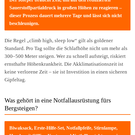
Sauerstoffpartialdruck in großen Höhen zu reagieren –
dieser Prozess dauert mehrere Tage und lässt sich nicht
beschleunigen.
Die Regel „climb high, sleep low“ gilt als goldener
Standard. Pro Tag sollte die Schlafhöhe nicht um mehr als
300–500 Meter steigen. Wer zu schnell aufsteigt, riskiert
ernsthafte Höhenkrankheit. Die Akklimatisationszeit ist
keine verlorene Zeit – sie ist Investition in einen sicheren
Gipfeltag.
Was gehört in eine Notfallausrüstung fürs
Bergsteigen?
Biwaksack, Erste-Hilfe-Set, Notfallpfeife, Stirnlampe,