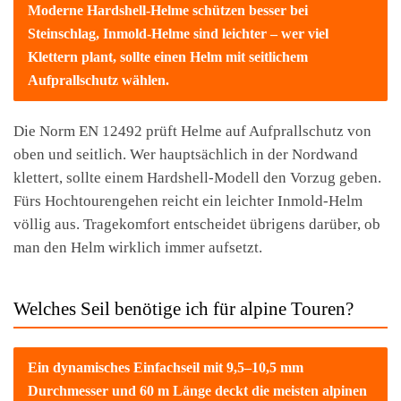
Moderne Hardshell-Helme schützen besser bei
Steinschlag, Inmold-Helme sind leichter – wer viel
Klettern plant, sollte einen Helm mit seitlichem
Aufprallschutz wählen.
Die Norm EN 12492 prüft Helme auf Aufprallschutz von
oben und seitlich. Wer hauptsächlich in der Nordwand
klettert, sollte einem Hardshell-Modell den Vorzug geben.
Fürs Hochtourengehen reicht ein leichter Inmold-Helm
völlig aus. Tragekomfort entscheidet übrigens darüber, ob
man den Helm wirklich immer aufsetzt.
Welches Seil benötige ich für alpine Touren?
Ein dynamisches Einfachseil mit 9,5–10,5 mm
Durchmesser und 60 m Länge deckt die meisten alpinen