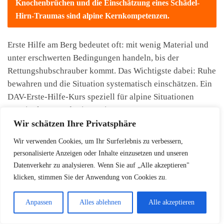
Knochenbrüchen und die Einschätzung eines Schädel-
Hirn-Traumas sind alpine Kernkompetenzen.
Erste Hilfe am Berg bedeutet oft: mit wenig Material und
unter erschwerten Bedingungen handeln, bis der
Rettungshubschrauber kommt. Das Wichtigste dabei: Ruhe
bewahren und die Situation systematisch einschätzen. Ein
DAV-Erste-Hilfe-Kurs speziell für alpine Situationen
vermittelt genau das in zwei Tagen.
Wir schätzen Ihre Privatsphäre
Wir verwenden Cookies, um Ihr Surferlebnis zu verbessern,
Wie setze ich einen Notruf in den Bergen richtig
personalisierte Anzeigen oder Inhalte einzusetzen und unseren
ab?
Datenverkehr zu analysieren. Wenn Sie auf „Alle akzeptieren"
klicken, stimmen Sie der Anwendung von Cookies zu.
Euronotruf 112, klare GPS-Koordinaten oder
Ortsbeschreibung mitteilen, Anzahl der Verletzten, Art
Anpassen
Alles ablehnen
Alle akzeptieren
der Verletzungen und aktuelle Wetterlage nennen.