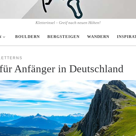
Kletterinsel – Greif nach neuen Höhen!
N
BOULDERN
BERGSTEIGEN
WANDERN
INSPIRA
KLETTERNS
 für Anfänger in Deutschland