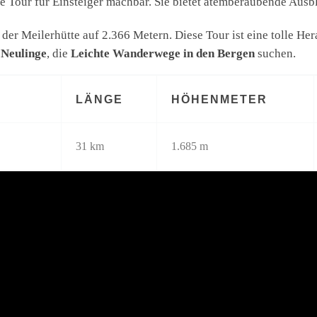
ie Tour für Einsteiger machbar. Sie bietet atemberaubende Ausb
 der Meilerhütte auf 2.366 Metern. Diese Tour ist eine tolle He
 Neulinge
, die
Leichte Wanderwege in den Bergen
suchen.
LÄNGE
HÖHENMETER
31 km
1.685 m