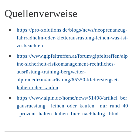
Quellenverweise
https://pro-xolutions.de/blogs/news/neoprenanzug-
fahrradhelm-oder-kletterausrustung-leihen-was-ist-
zu-beachten
https://www.gipfeltreffen.at/forum/gipfeltreffen/alp
ine-sicherheit-risikomanagement-rechtliches-
ausrüstung-training-bergwetter-
alpinmedizin/ausrüstung/65350-klettersteigset-
leihen-oder-kaufen
https://www.alpin.de/home/news/51498/artikel_ber
gausruestung__leihen_oder_kaufen__nur_rund_40
_prozent_halten_leihen_fuer_nachhaltig_.html