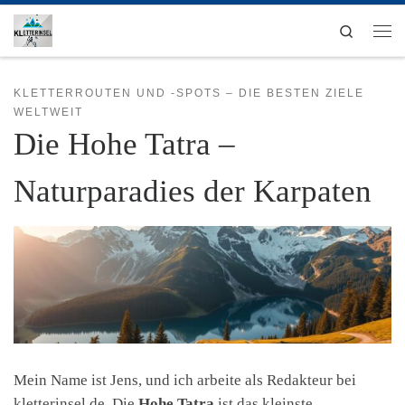
Zum Inhalt springen
Search
Men
KLETTERROUTEN UND -SPOTS – DIE BESTEN ZIELE
WELTWEIT
Die Hohe Tatra –
Naturparadies der Karpaten
Mein Name ist Jens, und ich arbeite als Redakteur bei
kletterinsel.de. Die
Hohe Tatra
ist das kleinste