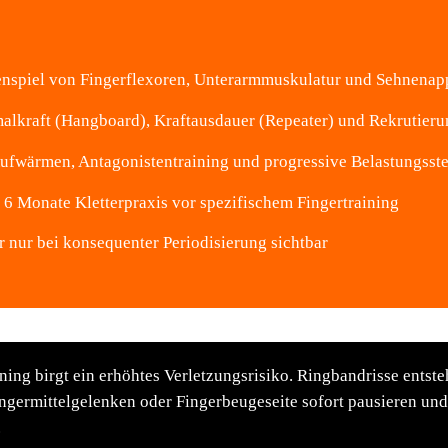
enspiel von Fingerflexoren, Unterarmmuskulatur und Sehnenap
lkraft (Hangboard), Kraftausdauer (Repeater) und Rekrutieru
ufwärmen, Antagonistentraining und progressive Belastungsst
6 Monate Kletterpraxis vor spezifischem Fingertraining
er nur bei konsequenter Periodisierung sichtbar
ning birgt ein erhöhtes Verletzungsrisiko. Ringbandrisse entste
germittelgelenken oder Fingerbeugeseite sofort pausieren und ä
.