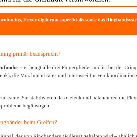
profundus, Flexor digitorum superficialis sowie das Ringbandsyste
ining primär beansprucht?
rofundus
– er beugt alle drei Fingerglieder und ist bei der Cr
elenk), die Mm. lumbricales und interossei für Feinkoordinati
ückseite. Sie stabilisieren das Gelenk und balancieren die Flexo
nprobleme begünstigen.
ingbänder beim Greifen?
Kanal, der von Ringbändern (Pulleys) gehalten wird – ähnlich