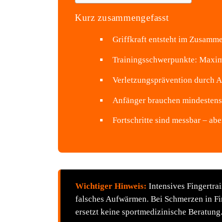
Kurz zusammengefasst
Griffkraft entsteht im Zusamm
Trainingsschwerpunkte: Maxima
Verletzungsprävention durch A
Anfänger brauchen mindestens 
Fortschritte sind messbar – ab
Wichtiger Hinweis:
Intensives Fingertrai
falsches Aufwärmen. Bei Schmerzen in Fin
ersetzt keine sportmedizinische Beratung