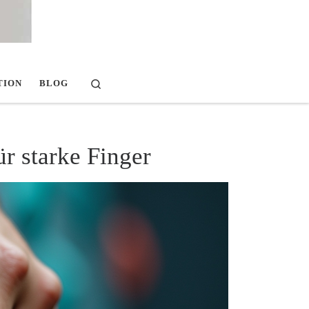
Search
TION
BLOG
r starke Finger