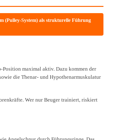
m (Pulley-System) als strukturelle Führung
imp-Position maximal aktiv. Dazu kommen der
on sowie die Thenar- und Hypothenarmuskulatur
renkräfte. Wer nur Beuger trainiert, riskiert
 wie Angelschnur durch Führungsringe. Das