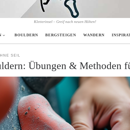
Kletterinsel – Greif nach neuen Höhen!
N
BOULDERN
BERGSTEIGEN
WANDERN
INSPIRA
HNE SEIL
ouldern: Übungen & Methoden fü